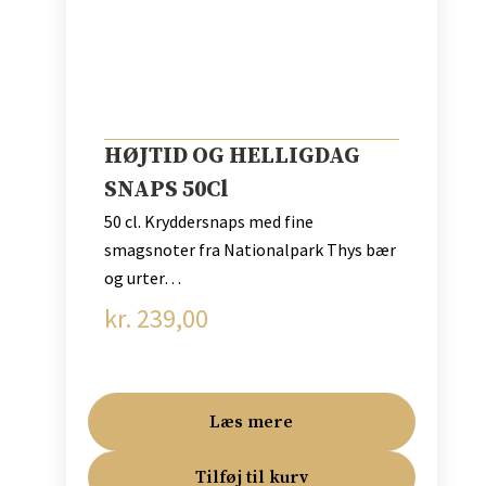
HØJTID OG HELLIGDAG
SNAPS 50Cl
50 cl. Kryddersnaps med fine
smagsnoter fra Nationalpark Thys bær
og urter…
kr.
239,00
Læs mere
Tilføj til kurv