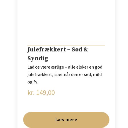
Julefrækkert – Sød &
Syndig
Lad os være ærlige – alle elsker en god
julefrækkert, især når den er sød, mild
og fy..
kr.
149,00
Læs mere