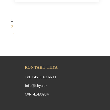
1
2
→
KONTAKT THYA
Tel.
+45 30 62 66 11
info@thya.dk
CVR: 41480904