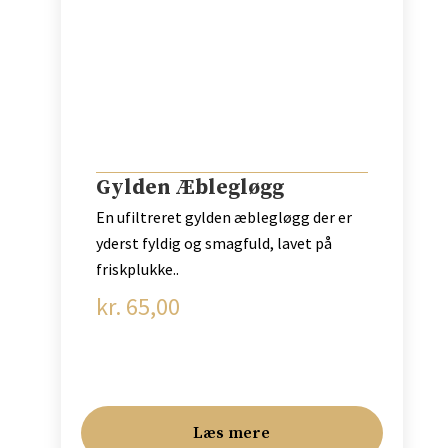
Gylden Æblegløgg
En ufiltreret gylden æblegløgg der er
yderst fyldig og smagfuld, lavet på
friskplukke..
kr.
65,00
Læs mere