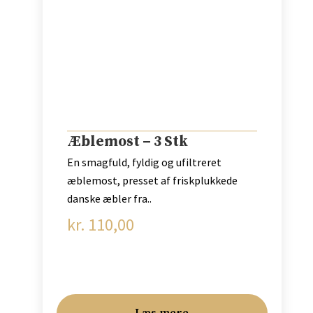
Æblemost – 3 Stk
En smagfuld, fyldig og ufiltreret
æblemost, presset af friskplukkede
danske æbler fra..
kr.
110,00
Læs mere