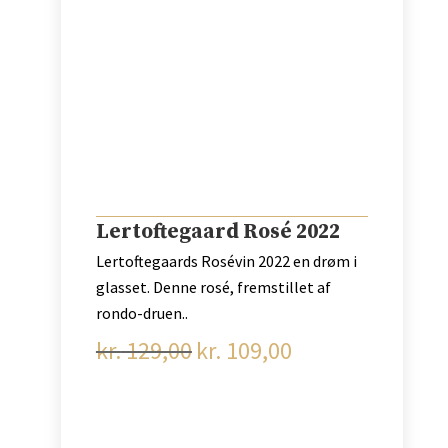
Lertoftegaard Rosé 2022
Lertoftegaards Rosévin 2022 en drøm i
glasset. Denne rosé, fremstillet af
rondo-druen..
kr.
129,00
kr.
109,00
Den
Den
oprindelige
aktuelle
pris
pris
var:
er: