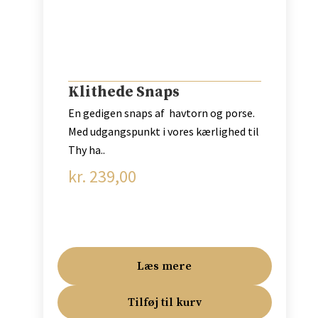
Klithede Snaps
En gedigen snaps af havtorn og porse.
Med udgangspunkt i vores kærlighed til
Thy ha..
kr.
239,00
Læs mere
Tilføj til kurv