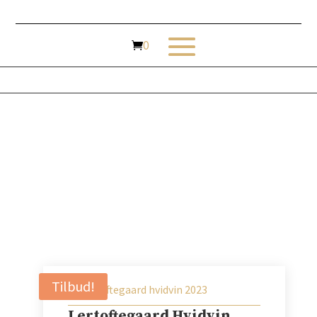
Vin
Tilbud!
Lertoftegaard Hvidvin