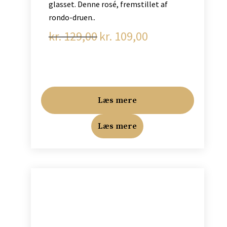
glasset. Denne rosé, fremstillet af
rondo-druen..
kr.
129,00
kr.
109,00
Den
Den
oprindelige
aktuelle
pris
pris
var:
er:
kr. 129,00.
kr. 109,00.
Læs mere
Læs mere