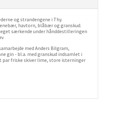
hederne og strandengene i Thy.
. enebær, havtorn, blåbær og granskud.
t eget særkende under hånddestilleringen
v.
i samarbejde med Anders Bilgram,
nne gin - bl.a. med granskud indsamlet i
 par friske skiver lime, store isterninger