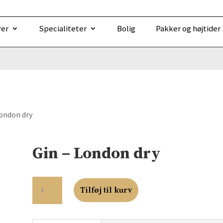
rer
Specialiteter
Bolig
Pakker og højtider
London dry
Gin – London dry
GIN
-
Tilføj til kurv
LONDON
DRY
ANTAL