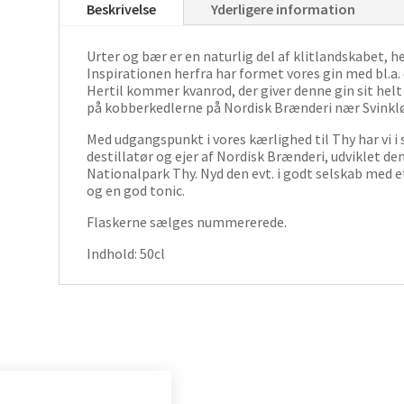
Beskrivelse
Yderligere information
Urter og bær er en naturlig del af klitlandskabet, 
Inspirationen herfra har formet vores gin med bl.a
Hertil kommer kvanrod, der giver denne gin sit hel
på kobberkedlerne på Nordisk Brænderi nær Svinklø
Med udgangspunkt i vores kærlighed til Thy har vi 
destillatør og ejer af Nordisk Brænderi, udviklet de
Nationalpark Thy. Nyd den evt. i godt selskab med et
og en god tonic.
Flaskerne sælges nummererede.
Indhold: 50cl