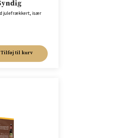
Syndig
d julefrækkert, især
Tilføj til kurv