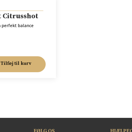
 Citrusshot
n perfekt balance
Tilføj til kurv
FØLG OS
HJÆLPE