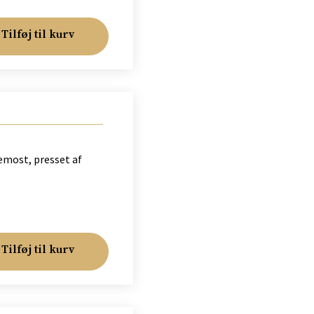
Tilføj til kurv
emost, presset af
Tilføj til kurv