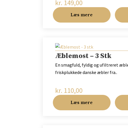
kr.
149,00
Læs mere
Æblemost – 3 Stk
En smagfuld, fyldig og ufiltreret æbl
friskplukkede danske æbler fra..
kr.
110,00
Læs mere