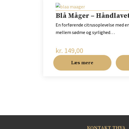
Blå Måger – Håndlavet
En forførende citrusoplevelse med e
mellem sødme og syrlighed…
kr.
149,00
Læs mere
KONTAKT THYA