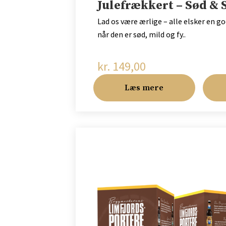
Julefrækkert – Sød & 
Lad os være ærlige – alle elsker en go
når den er sød, mild og fy..
kr.
149,00
Læs mere