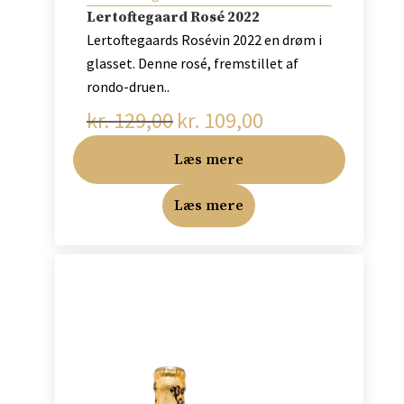
Lertoftegaard Rosé 2022
Lertoftegaards Rosévin 2022 en drøm i
glasset. Denne rosé, fremstillet af
rondo-druen..
kr.
129,00
kr.
109,00
Den
Den
oprindelige
aktuelle
Læs mere
pris
pris
var:
er:
Læs mere
kr. 129,00.
kr. 109,00.