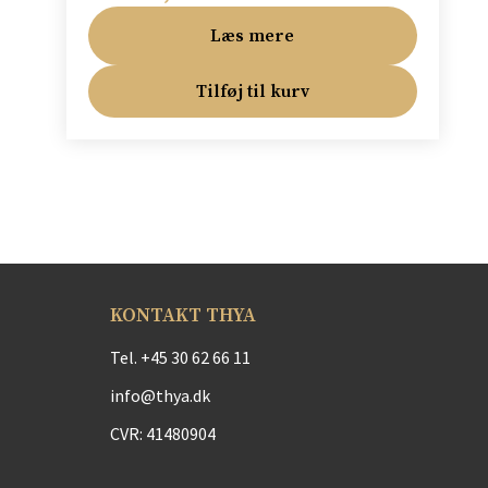
Læs mere
Tilføj til kurv
KONTAKT THYA
Tel.
+45 30 62 66 11
info@thya.dk
CVR: 41480904