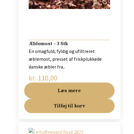
Æblemost – 3 Stk
En smagfuld, fyldig og ufiltreret
æblemost, presset af friskplukkede
danske æbler fra..
kr.
110,00
Læs mere
Tilføj til kurv