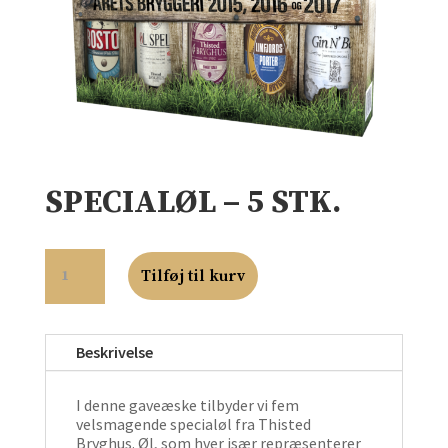
SPECIALØL – 5 STK.
SPECIALØL
-
Tilføj til kurv
5
STK.
ANTAL
Beskrivelse
I denne gaveæske tilbyder vi fem
velsmagende specialøl fra Thisted
Bryghus. Øl, som hver især repræsenterer