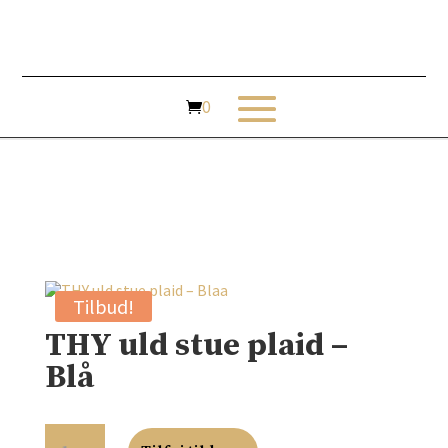
Tilbud!
THY uld stue plaid –
Blå
THY