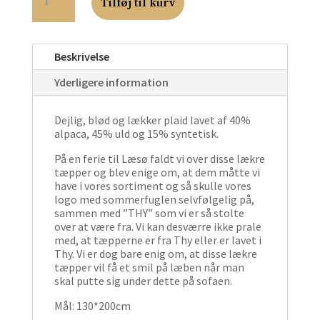
ULD
Tilføj til kurv
STUE
PLAID
-
BLÅ
Beskrivelse
ANTAL
Yderligere information
Dejlig, blød og lækker plaid lavet af 40%
alpaca, 45% uld og 15% syntetisk.
På en ferie til Læsø faldt vi over disse lækre
tæpper og blev enige om, at dem måtte vi
have i vores sortiment og så skulle vores
logo med sommerfuglen selvfølgelig på,
sammen med ”THY” som vi er så stolte
over at være fra. Vi kan desværre ikke prale
med, at tæpperne er fra Thy eller er lavet i
Thy. Vi er dog bare enig om, at disse lækre
tæpper vil få et smil på læben når man
skal putte sig under dette på sofaen.
Mål: 130*200cm