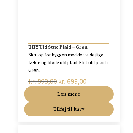
THY Uld Stue Plaid – Grøn
Skru op for hyggen med dette dejlige,
lækre og bløde uld plaid. Flot uld plaid i
Grøn..
kr.
899,00
kr.
699,00
Den
Den
oprindelige
aktuelle
Læs mere
pris
pris
var:
er:
Tilføj til kurv
kr. 899,00.
kr. 699,00.