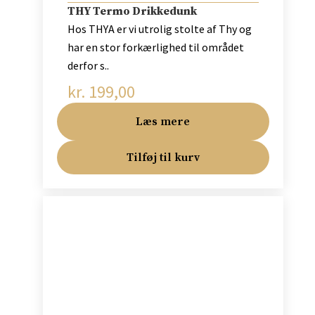
THY Termo Drikkedunk
Hos THYA er vi utrolig stolte af Thy og
har en stor forkærlighed til området
derfor s..
kr.
199,00
Læs mere
Tilføj til kurv