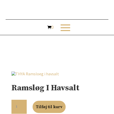
Ramsløg I Havsalt
RAMSLØG
I
Tilføj til kurv
HAVSALT