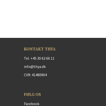
KONTAKT THYA
Tel.
+45 30 62 66 11
info@thya.dk
CVR: 41480904
FØLG OS
Facebook