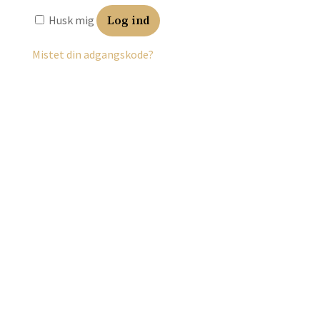
Husk mig
Log ind
Mistet din adgangskode?