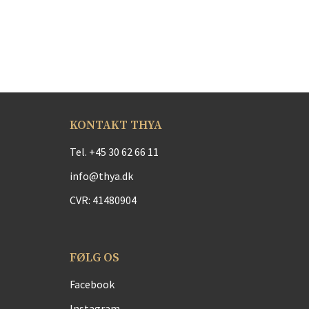
KONTAKT THYA
Tel.
+45 30 62 66 11
info@thya.dk
CVR: 41480904
FØLG OS
Facebook
Instagram